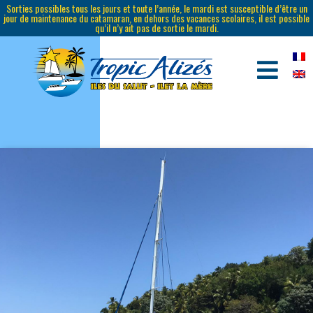
Sorties possibles tous les jours et toute l’année, le mardi est susceptible d’être un
jour de maintenance du catamaran, en dehors des vacances scolaires, il est possible
qu’il n’y ait pas de sortie le mardi.