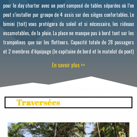
pour le day charter avec un pont composé de tables séparées où l’on
peut s’installer par groupe de 4 assis sur des sièges confortables. Le
bimini (toit) vous protégera du soleil et si nécessaire, les rideaux
escamotables, de la pluie. La place ne manque pas à bord tant sur les
trampolines que sur les flotteurs. Capacité totale de 28 passagers
et 2 membres d’équipage (le capitaine de bord et le matelot de pont)
E
n
s
a
v
o
i
r
p
l
u
s
>
>
Traversées